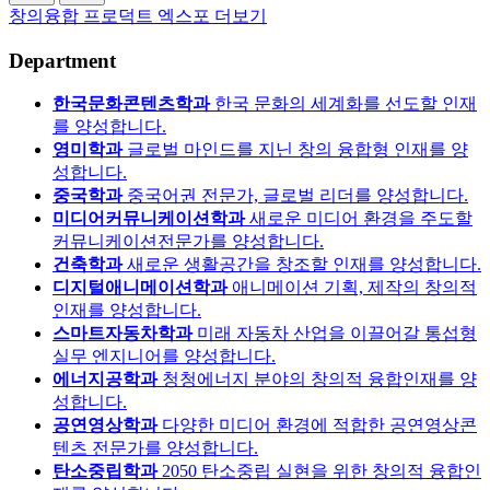
창의융합 프로덕트 엑스포 더보기
Department
한국문화콘텐츠학과
한국 문화의 세계화를 선도할 인재
를 양성합니다.
영미학과
글로벌 마인드를 지닌 창의 융합형 인재를 양
성합니다.
중국학과
중국어권 전문가, 글로벌 리더를 양성합니다.
미디어커뮤니케이션학과
새로운 미디어 환경을 주도할
커뮤니케이션전문가를 양성합니다.
건축학과
새로운 생활공간을 창조할 인재를 양성합니다.
디지털애니메이션학과
애니메이션 기획, 제작의 창의적
인재를 양성합니다.
스마트자동차학과
미래 자동차 산업을 이끌어갈 통섭형
실무 엔지니어를 양성합니다.
에너지공학과
청청에너지 분야의 창의적 융합인재를 양
성합니다.
공연영상학과
다양한 미디어 환경에 적합한 공연영상콘
텐츠 전문가를 양성합니다.
탄소중립학과
2050 탄소중립 실현을 위한 창의적 융합인