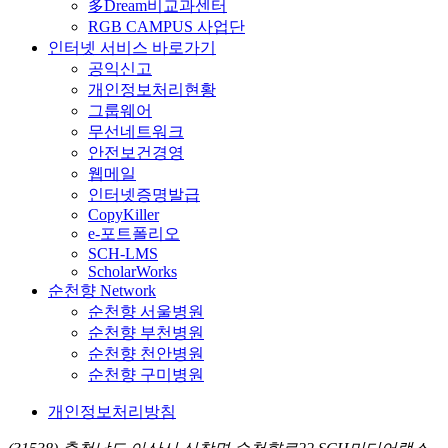
多Dream비교과센터
RGB CAMPUS 사업단
인터넷 서비스 바로가기
공익신고
개인정보처리현황
그룹웨어
무선네트워크
안전보건경영
웹메일
인터넷증명발급
CopyKiller
e-포트폴리오
SCH-LMS
ScholarWorks
순천향 Network
순천향 서울병원
순천향 부천병원
순천향 천안병원
순천향 구미병원
개인정보처리방침