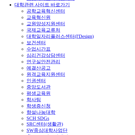
대학관련 사이트 바로가기
공학교육혁신센터
교육혁신원
교원양성지원센터
국제교육교류처
대학일자리플러스센터(I'Design)
보건센터
수업시간표
심리건강상담센터
연구실안전관리
예결산공고
원격교육지원센터
인권센터
중앙도서관
평생교육원
학사팀
학생증신청
향설나눔대학
SCH SDGs
SRC센터(생활관)
SW중심대학사업단