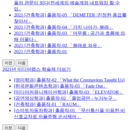
울의 관문이 되다(전세계의 예술계와 네트워킹 할 수
있..
2021
[건축학과] 출품작-05 「DEMETER :진정한 풍요를
찾아서」
2021
[건축학과] 출품작-04 「가치 나아가, 봉래」
2021
[건축학과] 출품작-03 「머무름 : 공간과 흐름에 의
해 머물다」
2021
[건축학과] 출품작-02 「봉래로 와유」
2021
[건축학과] 출품작-01
이전
다음
2021년 미디어랩스 학술제 더보기
[영미학과] 출품작-02 「What the Coronavirus Taught Us]
[한국문화콘텐츠학과] 출품작-03 「Fade Out」
[미디어커뮤니케이션학과] 출품작-03 「ELEVATOR」
[공연영상학과] 출품작-02 「졸업공연 - 누가누구」
[건축학과] 출품작-01 「RAUM」
[스마트자동차학과] 출품작-01 「무선통신을 이용한 비
신호교차로 자율주행 순서제어」
이전
다음