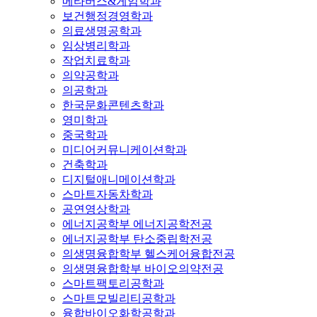
메타버스&게임학과
보건행정경영학과
의료생명공학과
임상병리학과
작업치료학과
의약공학과
의공학과
한국문화콘텐츠학과
영미학과
중국학과
미디어커뮤니케이션학과
건축학과
디지털애니메이션학과
스마트자동차학과
공연영상학과
에너지공학부 에너지공학전공
에너지공학부 탄소중립학전공
의생명융합학부 헬스케어융합전공
의생명융합학부 바이오의약전공
스마트팩토리공학과
스마트모빌리티공학과
융합바이오화학공학과