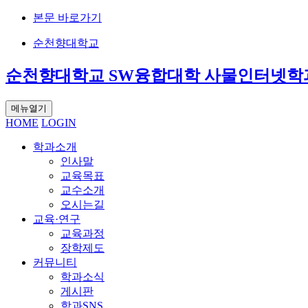
본문 바로가기
순천향대학교
순천향대학교 SW융합대학 사물인터넷학
메뉴열기
HOME
LOGIN
학과소개
인사말
교육목표
교수소개
오시는길
교육·연구
교육과정
장학제도
커뮤니티
학과소식
게시판
학과SNS