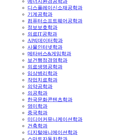
에너지환경공학과
디스플레이신소재공학과
기계공학과
컴퓨터소프트웨어공학과
정보보호학과
의료IT공학과
AI빅데이터학과
사물인터넷학과
메타버스&게임학과
보건행정경영학과
의료생명공학과
임상병리학과
작업치료학과
의약공학과
의공학과
한국문화콘텐츠학과
영미학과
중국학과
미디어커뮤니케이션학과
건축학과
디지털애니메이션학과
스마트자동차학과