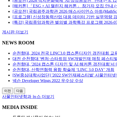
[공모전] 2026 직지문화축제“AI 상상공모전” 안내 (~ 8. 12.(
[해커톤] 「ESG × AI 챌린지 해커톤」 참가자 모집 안내 (~7.
[공모전] 국립광주과학관 2026 매스사이언스 아트(MathScie
[프로그램] 신성장동력산업 대응 데이터 기반 실무역량 
[특강] 국립중앙과학관 별의별 과학특강 프로그램
2026-0
게시판 더보기
NEWS ROOM
순천향대, 2024 전국 LINC3.0 캡스톤디자인 경진대회 
대전 순천향대 '벤처·스타트업 SW개발인재 매칭 페스티벌
순천향대, '2024 캡스톤 디자인 및 AI 해커톤 경진대회'서
순천향대, 산학연협력 융합 학술제 ‘LINC 3.0 DAY’ 개최
[SW중심대학사업단] '2022 SW인재페스티벌' 사물인터
넥슨 Developer Wings 2022 우수상 수상
이전
다음
사물인터넷학과 뉴스 더보기
MEDIA INSIDE