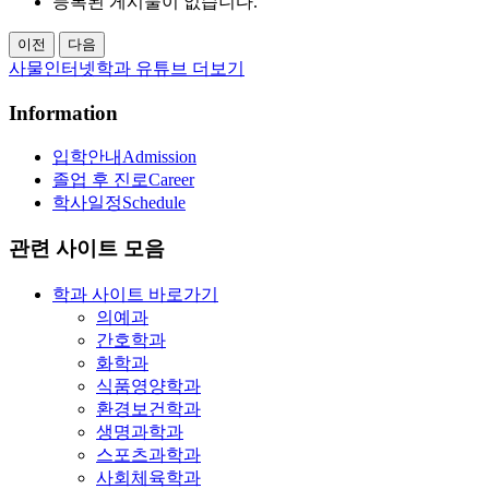
등록된 게시물이 없습니다.
이전
다음
사물인터넷학과 유튜브 더보기
Information
입학안내
Admission
졸업 후 진로
Career
학사일정
Schedule
관련 사이트 모음
학과 사이트 바로가기
의예과
간호학과
화학과
식품영양학과
환경보건학과
생명과학과
스포츠과학과
사회체육학과