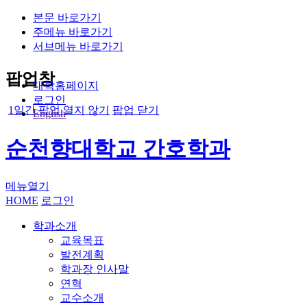
본문 바로가기
주메뉴 바로가기
서브메뉴 바로가기
팝업창
대학홈페이지
로그인
1일간 팝업 열지 않기
팝업 닫기
English
순천향대학교 간호학과
메뉴열기
HOME
로그인
학과소개
교육목표
발전계획
학과장 인사말
연혁
교수소개