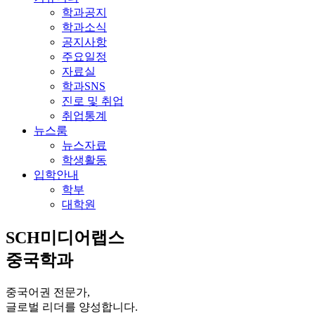
학과공지
학과소식
공지사항
주요일정
자료실
학과SNS
진로 및 취업
취업통계
뉴스룸
뉴스자료
학생활동
입학안내
학부
대학원
SCH미디어랩스
중국학과
중국어권 전문가,
글로벌 리더를 양성합니다.