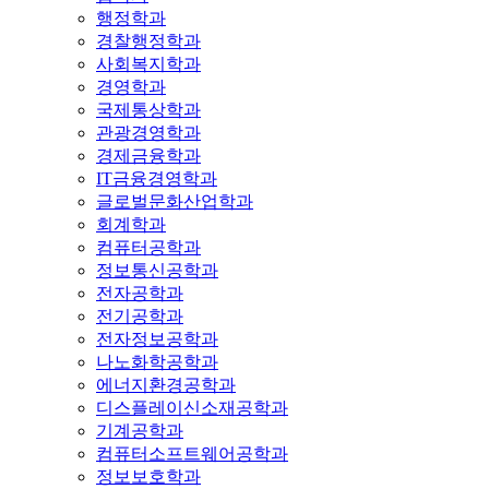
행정학과
경찰행정학과
사회복지학과
경영학과
국제통상학과
관광경영학과
경제금융학과
IT금융경영학과
글로벌문화산업학과
회계학과
컴퓨터공학과
정보통신공학과
전자공학과
전기공학과
전자정보공학과
나노화학공학과
에너지환경공학과
디스플레이신소재공학과
기계공학과
컴퓨터소프트웨어공학과
정보보호학과