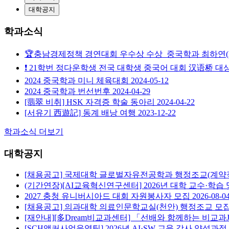
대학공지
학과소식
🏆충남경제정책 경연대회 우수상 수상_중국학과 최하연(22),
❗ 21학번 정다운학생 전국 대학생 중국어 대회 汉语桥 대상
2024 중국학과 미니 체육대회
2024-05-12
2024 중국학과 번선번후
2024-04-29
[翡翠 비취] HSK 자격증 학술 동아리
2024-04-22
[서유기 西遊記] 동계 배낭 여행
2023-12-22
학과소식 더보기
대학공지
[채용공고] 국제대학 글로벌자유전공학과 행정조교(계약직) 채
(기간연장)[AI교육혁신연구센터] 2026년 대학 교수·학습 및
2027 충청 유니버시아드 대회 자원봉사자 모집
2026-08-0
[채용공고] 의과대학 의료인문학교실(천안) 행정조교 모
[재안내][多Dream비교과센터] 「선배와 함께하는 비교과
[SCH앵커사업운영팀] 2026년 AI·SW 교육 강사 양성과