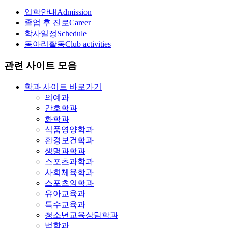
입학안내
Admission
졸업 후 진로
Career
학사일정
Schedule
동아리활동
Club activities
관련 사이트 모음
학과 사이트 바로가기
의예과
간호학과
화학과
식품영양학과
환경보건학과
생명과학과
스포츠과학과
사회체육학과
스포츠의학과
유아교육과
특수교육과
청소년교육상담학과
법학과