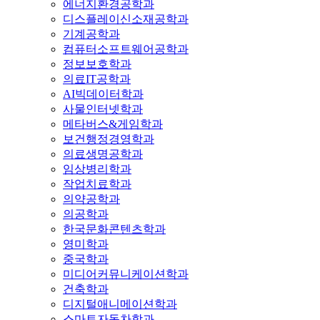
에너지환경공학과
디스플레이신소재공학과
기계공학과
컴퓨터소프트웨어공학과
정보보호학과
의료IT공학과
AI빅데이터학과
사물인터넷학과
메타버스&게임학과
보건행정경영학과
의료생명공학과
임상병리학과
작업치료학과
의약공학과
의공학과
한국문화콘텐츠학과
영미학과
중국학과
미디어커뮤니케이션학과
건축학과
디지털애니메이션학과
스마트자동차학과