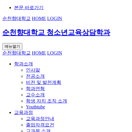
본문 바로가기
순천향대학교
HOME
LOGIN
순천향대학교 청소년교육상담학과
메뉴열기
순천향대학교
HOME
LOGIN
학과소개
인사말
전공소개
비전 및 발전계획
학과연혁
교수소개
학생 자치 조직 소개
Youthtube
교육과정
교육과정안내
졸업자격요건
교과목 소개