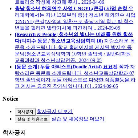
트폴리오 작성에 참고해 주시..
2026-04-06
충남 청소년 해외연수 사업 CNGYL(큰길) 사업 순항
우
리대학에서는 지난 13일부터 충남 청소년 해외연수 사업
'CNGYL(큰길)'사업의 일환으로 충남 지역 학교 밖 청소
년들을 필리핀 발랑가시에 파견하여 ..
2024-09-05
[Research & People] 청소년의 빛나는 미래를 위해 힘쓰
다(박지수 동문 / 청소년교육상담학과 10)
자랑스러운 동
문을 소개드립니다. 학교 홈페이지에 게시된 박지수 동
문님(청소년교육상담학과 10학번 졸업생 / 일반대학원
교육과학과 청소년상담전공..
2024-09-05
[동문 소개] 두들 아티스트(Doodle Artist) 요요진 작가
자
랑스러운 동문을 소개드립니다. 청소년교육상담학과 07
학번 졸업생이자 두들 아티스트로 다양한 작품활동을 하
고 계시는 요요진 작가님입니다. [이..
2024-09-05
N
otice
학사공지 더보기
학사공지
실습 및 채용정보 더보기
실습 및 채용정보
학사공지