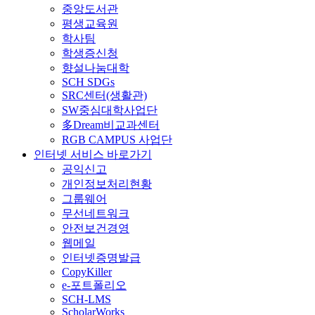
중앙도서관
평생교육원
학사팀
학생증신청
향설나눔대학
SCH SDGs
SRC센터(생활관)
SW중심대학사업단
多Dream비교과센터
RGB CAMPUS 사업단
인터넷 서비스 바로가기
공익신고
개인정보처리현황
그룹웨어
무선네트워크
안전보건경영
웹메일
인터넷증명발급
CopyKiller
e-포트폴리오
SCH-LMS
ScholarWorks