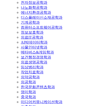
전자정보공학과
나노화학공학과
에너지환경공학과
디스플레이신소재공학과
기계공학과
컴퓨터소프트웨어공학과
정보보호학과
의료IT공학과
AI빅데이터학과
사물인터넷학과
메타버스&게임학과
보건행정경영학과
의료생명공학과
임상병리학과
작업치료학과
의약공학과
의공학과
한국문화콘텐츠학과
영미학과
중국학과
미디어커뮤니케이션학과