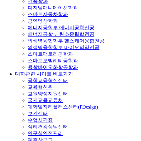
건축학과
디지털애니메이션학과
스마트자동차학과
공연영상학과
에너지공학부 에너지공학전공
에너지공학부 탄소중립학전공
의생명융합학부 헬스케어융합전공
의생명융합학부 바이오의약전공
스마트팩토리공학과
스마트모빌리티공학과
융합바이오화학공학과
대학관련 사이트 바로가기
공학교육혁신센터
교육혁신원
교원양성지원센터
국제교육교류처
대학일자리플러스센터(I'Design)
보건센터
수업시간표
심리건강상담센터
연구실안전관리
예결산공고