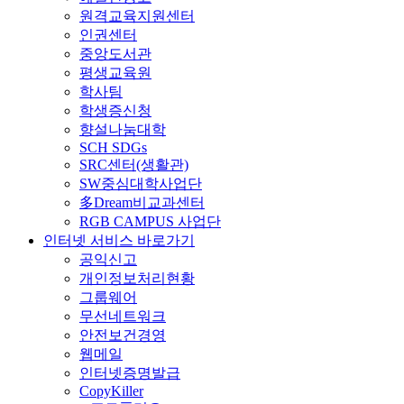
원격교육지원센터
인권센터
중앙도서관
평생교육원
학사팀
학생증신청
향설나눔대학
SCH SDGs
SRC센터(생활관)
SW중심대학사업단
多Dream비교과센터
RGB CAMPUS 사업단
인터넷 서비스 바로가기
공익신고
개인정보처리현황
그룹웨어
무선네트워크
안전보건경영
웹메일
인터넷증명발급
CopyKiller