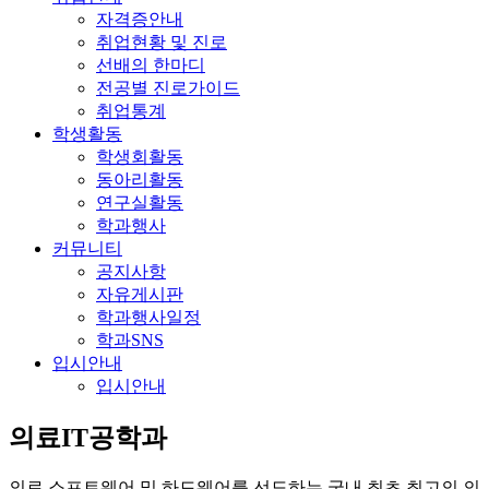
자격증안내
취업현황 및 진로
선배의 한마디
전공별 진로가이드
취업통계
학생활동
학생회활동
동아리활동
연구실활동
학과행사
커뮤니티
공지사항
자유게시판
학과행사일정
학과SNS
입시안내
입시안내
의료IT공학과
의료 소프트웨어 및 하드웨어를 선도하는 국내 최초 최고의 의