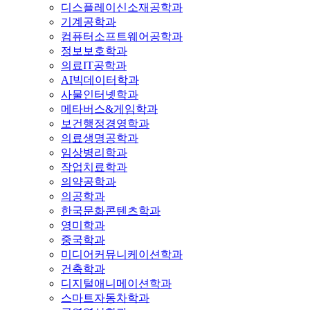
디스플레이신소재공학과
기계공학과
컴퓨터소프트웨어공학과
정보보호학과
의료IT공학과
AI빅데이터학과
사물인터넷학과
메타버스&게임학과
보건행정경영학과
의료생명공학과
임상병리학과
작업치료학과
의약공학과
의공학과
한국문화콘텐츠학과
영미학과
중국학과
미디어커뮤니케이션학과
건축학과
디지털애니메이션학과
스마트자동차학과