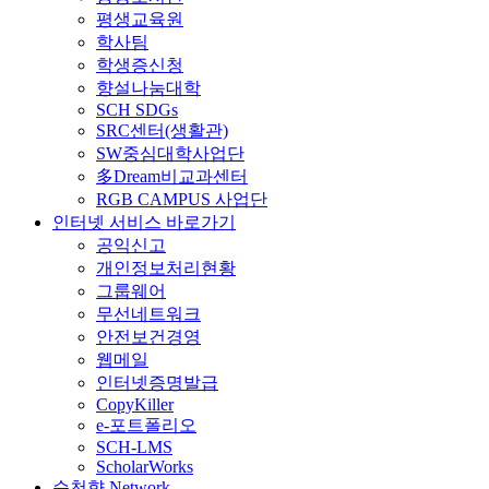
평생교육원
학사팀
학생증신청
향설나눔대학
SCH SDGs
SRC센터(생활관)
SW중심대학사업단
多Dream비교과센터
RGB CAMPUS 사업단
인터넷 서비스 바로가기
공익신고
개인정보처리현황
그룹웨어
무선네트워크
안전보건경영
웹메일
인터넷증명발급
CopyKiller
e-포트폴리오
SCH-LMS
ScholarWorks
순천향 Network