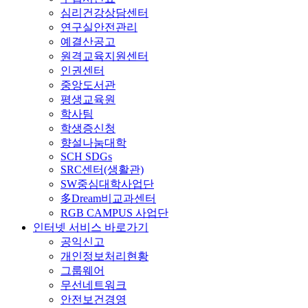
심리건강상담센터
연구실안전관리
예결산공고
원격교육지원센터
인권센터
중앙도서관
평생교육원
학사팀
학생증신청
향설나눔대학
SCH SDGs
SRC센터(생활관)
SW중심대학사업단
多Dream비교과센터
RGB CAMPUS 사업단
인터넷 서비스 바로가기
공익신고
개인정보처리현황
그룹웨어
무선네트워크
안전보건경영