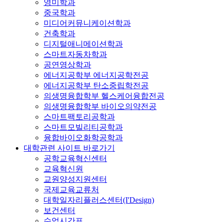
영미학과
중국학과
미디어커뮤니케이션학과
건축학과
디지털애니메이션학과
스마트자동차학과
공연영상학과
에너지공학부 에너지공학전공
에너지공학부 탄소중립학전공
의생명융합학부 헬스케어융합전공
의생명융합학부 바이오의약전공
스마트팩토리공학과
스마트모빌리티공학과
융합바이오화학공학과
대학관련 사이트 바로가기
공학교육혁신센터
교육혁신원
교원양성지원센터
국제교육교류처
대학일자리플러스센터(I'Design)
보건센터
수업시간표