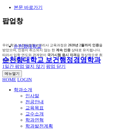
본문 바로가기
팝업창
우리 학과 보건의료정보관리사 교육과정은
2028년 2월까지 인증
을
순천향대학교
받았으며,
인증이 취소되지 않는 한
계속 인증
상태로 유지됩니다.
따라서 입학 연도와 관계없이
국가시험 응시 자격
을 정상적으로 취
순천향대학교 보건행정경영학과
득할 수 있습니다.
1일간 팝업 열지 않기
팝업 닫기
메뉴열기
HOME
LOGIN
학과소개
인사말
전공안내
교육목표
교수소개
학과연혁
학과발전계획