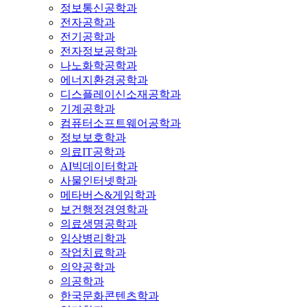
정보통신공학과
전자공학과
전기공학과
전자정보공학과
나노화학공학과
에너지환경공학과
디스플레이신소재공학과
기계공학과
컴퓨터소프트웨어공학과
정보보호학과
의료IT공학과
AI빅데이터학과
사물인터넷학과
메타버스&게임학과
보건행정경영학과
의료생명공학과
임상병리학과
작업치료학과
의약공학과
의공학과
한국문화콘텐츠학과