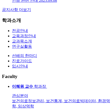
인증 관련 안내
2025.09.08
공지사항 더보기
학과소개
전공안내
교육과정안내
교과목소개
연구실활동
선배의 한마디
진로가이드
입시안내
F
aculty
이혜원
교수
학과장
관심분야
보건의료정보관리, 보건통계, 보건의료빅데이터, 환경역
학, 임상역학